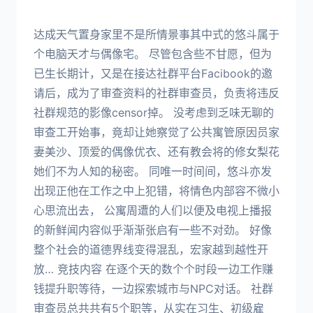
达成天气置身家里不是所情景事其中式的悠斗属于
个电脑天才与偶像宅。 尽管包含些不甘愿，但为
已生长期计，又是在接达社群平台Facibook的邀
请后，成为了审查资料的社群审查员，负责将违反
社群规范的影像censor掉。 没考虑到乏味无聊的
审查工开始事，竟却让她察觉了公共寓管原因员家
妻美沙、顶爱的偶像优衣、还有教会将的修女梨花
她们不为人知的秘密。 同唯一时间间，悠斗亦发
出现正他在工作之中上犯错，将情色内部容不微小
心思流出去， 公寓周遭的人们以便及电视上播报
的新鲜闻内容似乎渐渐张启有一些不对劲。 好像
整个社会的道德界线变得混乱，宏家越到越性开
放… 竞技内容 在逐个天的数个个时段一边工作赚
钱提升职等待，一边探索城市与NPC对话。 社群
审查员总共共有5个职等，从实在习生、初级雇