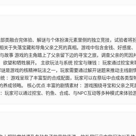
ia）达成为单部类融合完体验、解谜与个体扮演元素里侧的独立竞技，试验
启相关于失落宝藏和导角父亲之死的真相。游戏中包含金钱、好感度
景与故事 游戏的主角踏上了父亲留下边的寻宝之旅，调查父亲的死因
、欲望和牺牲展开。 主欲玩法与系统 挖宝与赚钱 ：玩家通过挖宝
解谜是游戏的核精神玩法之一，玩家需要通过解开谜题来推动主线剧情
系统 ：游戏呈现了丰富型的合成配面，玩家可以在祭坛中合成各类型
养成领略。 核心优点 丰富的剧情素材 ：游戏围绕寻宝和父亲之死
强 ：玩家可以通过挖宝、钓鱼、合成、与NPC互动等多种模式来体验