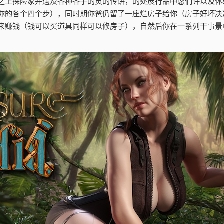
之上探险家并遇及各种各子的员的传讲，的处展行品中您们许以及体
你的各个四个步），同时期你爸仍留了一座烂房子给你（房子好坏决
来赚钱（钱可以买道具同样可以修房子），自然后你在一系列干事景