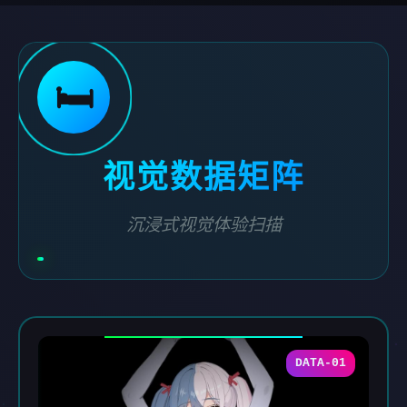
🛏️
视觉数据矩阵
沉浸式视觉体验扫描
DATA-01