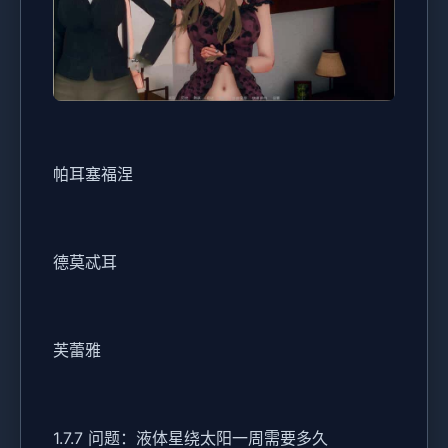
帕耳塞福涅
德莫忒耳
芙蕾雅
1.7.7 问题：液体星绕太阳一周需要多久