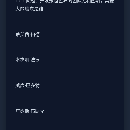
1.7.9 问题：开发永恒世界的团队尤利西斯，其最
大的股东是谁
蒂莫西·伯德
本杰明·法罗
威廉·巴多特
詹姆斯·布朗克