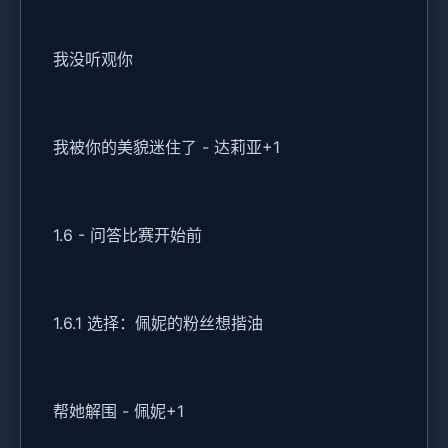
我没听观你
我被你的美貌迷住了 - 达莉亚+1
1.6 - 问答比赛开始前
1.6.1 选择：佩妮的粉丝想揩油
帮她解围 - 佩妮+1