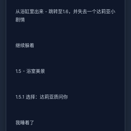
从浴缸里出来 - 跳转至1.6，并失去一个达莉亚小
剧情
继续躲着
1.5 - 浴室美景
1.5.1 选择：达莉亚质问你
我睡着了