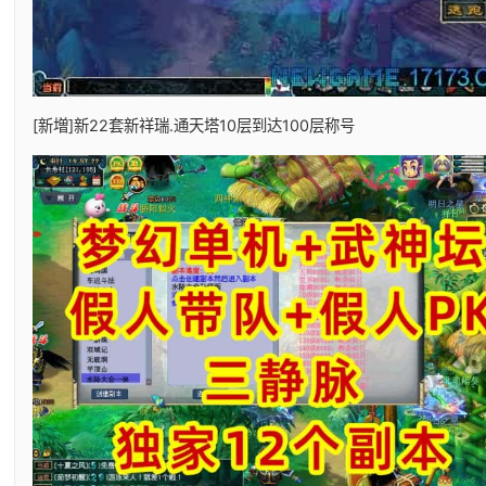
[新増]新22套新祥瑞.通天塔10层到达100层称号