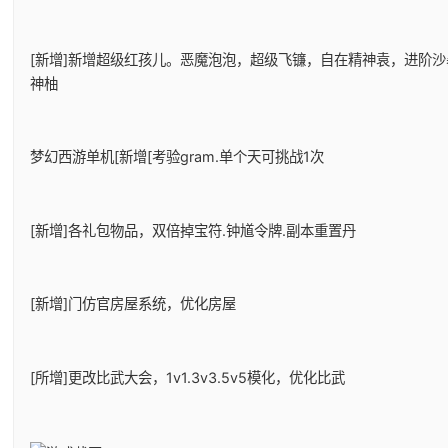
[新增]新增超级红孩儿。恶魔泡泡，超级飞镰，自在精神袁，进阶沙
神柚
梦幻西游单机
[新增[考验gram.单个天可挑战1次
[新增]各礼包物品，双倍掉宝符.钟馗令牌.副本重置丹
[新增]门仿官房屋系统，优化房屋
[所增]更改比武大会，1v1.3v3.5v5模化，优化比武