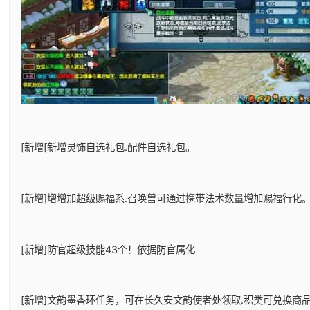
[新增[新增灵饰自选礼包.配件自选礼包。
[新增]增增加超级赐福系.召唤兽可通过携带法术数量增加赐福行化
[新增]防官超级技能43个！依据防官属化
[新增]文韵墨香环任务，可在长久安文韵使者处领取.积类可兑换商