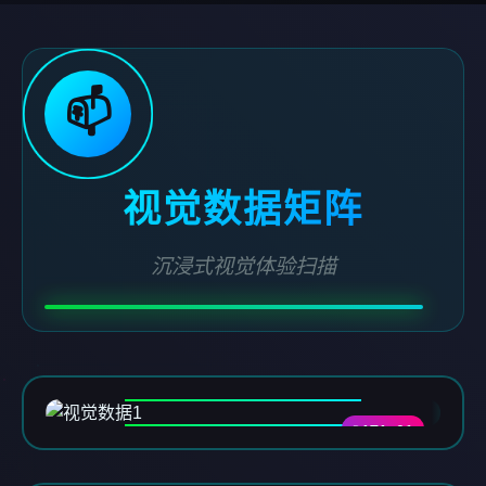
📫
视觉数据矩阵
沉浸式视觉体验扫描
DATA-01