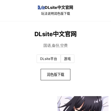
DLsite中文官网
玩法说明
润色版下载
DLsite中文官网
国语,备份,空费
DLsite平台
游戏
润色版下载