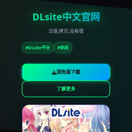
DLsite中文官网
汉语,拷贝,没有偿
#DLsite平台
#休闲
润色版下载
了解更多