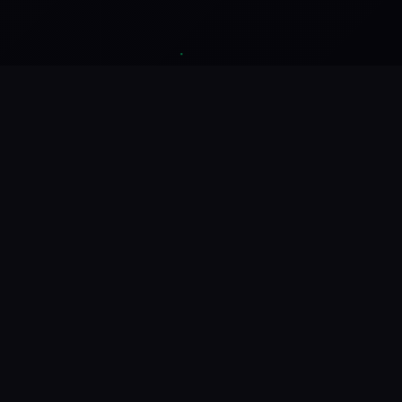
📣
产品详情
游戏特色
DLsite本土化官面向入口 DLsite中文官网 - 探索
绝零个仅包含优质即中型的数字创搞,浏览数千名
创作者的超棒作品,维护您喜爱的创作者。同人员