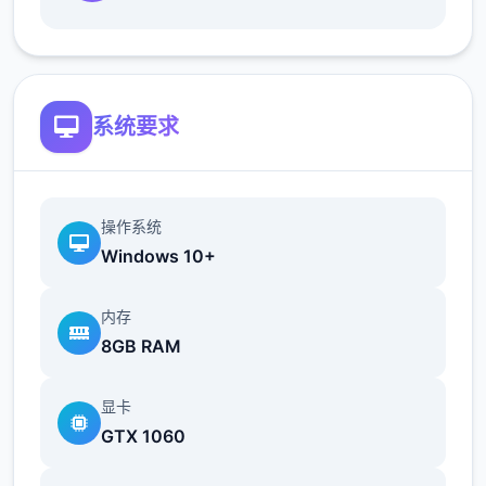
新增语、换装等调整及追加姿势，自由度大幅
提升！t教系统
系统要求
操作系统
Windows 10+
可在无士的走廊、教学楼后、体育仓库等各类
型场景中进行调教（目前开发中）
内存
8GB RAM
洗脑后，可以随意掉落衣服、让其穿上面漏风
的装扮，并用玩具、巧手自由玩
显卡
t教终止后会清除期间的记忆，t教环节终止。
GTX 1060
即使记忆被消除，随着逐渐被开发，对方的态