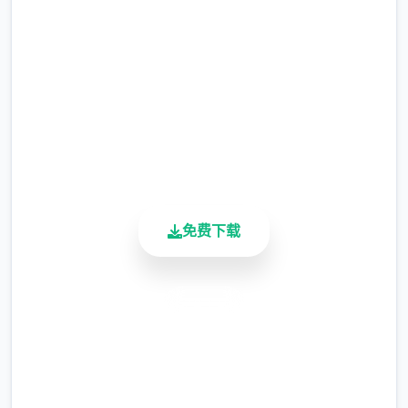
完整版游戏，免费体验
中等级≥20即可使用
※注面向
：暂无毛发再产功能，若需恢复原
2.3M+
状，请删除SavedImage素材夹
总下载量
4.9/5
其她注意事件项
用户评分
900K+
与前当相比，目前改版运行可能较卡顿，正式
活跃用户
版将进行改进
可体验至t教等级30
免费下载
安全下载
开放场景：步行廊、教室、校舍后、保健室
高速安装
洗脑模型赞成催眠和束缚玩法
完全免费
参数未调整，角色可能容易初飞