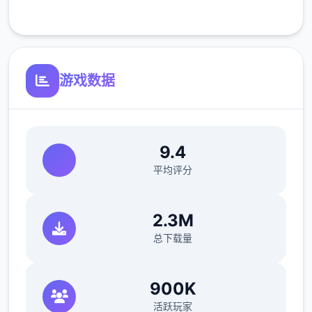
客服支持
反馈与质题报告请通过discordance协助器提
交（正式版发布前仅限支援者访问,自由度
soap！
游戏数据
最近在漫画或CG合集中常遇之间“催眠APP公
共寓”，难道汝不希望试试瞧吗…
这款游戏高度又是原了使用催眠APP进行t教的
9.4
真实体验，算是1个沉浸式模拟游戏！并非固
平均评分
定流程的被动观赏，同时是让你化身要角，随
意所欲地方t教女孩！
2.3M
根据不同玩法，女主角会通过丰富型的台词和
总下载量
动画给予多样式反馈
相较于前作《用洗脑APP对高傲庞迷你姐为所
900K
欲为的模拟游戏》，本作整个面发展！
活跃玩家