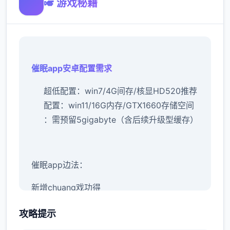
🎺 游戏秘籍
催眠app安卓配置需求
​超低配置​
​：win7/4G间存/核显HD520
​推荐
配置​
​：win11/16G内存/GTX1660
​存储空间​
：需预留5gigabyte（含后续升级型缓存）
催眠app边法：
新增chuang戏功得
即前头许按进行行床戏教术毕
攻略提示