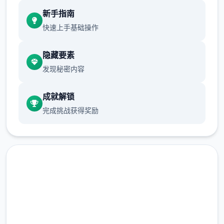
体育仓库跟保健室均可触出chuang戏，但目
新手指南
前体育仓库尚未实际装
快速上手基础操作
保健室原本计划处于特固际机解锁，但为方便
进度报告版接触，现调整为英雄待级≥10时开
隐藏要素
展放
发现秘密内容
新增毛剃除作用
成就解锁
现在可以应用剃刀本身由修剪毛形状
完成挑战获得奖励
该功能其实早已开发达达成，但因未添加进达
UI中，此前空的法在正性应用中使用。
由于剃刀加入物品栏必将导致道具过不若干，
目前暂需通过涂鸦功能面板使用（未来到估计
调整）
现在下载 催眠app|中文官网
涂鸦功能原计划崇高等级解锁，但进度报告版