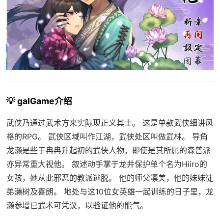
💡 galGame介绍
武侠乃通过武术方来实际现正义其士。 这是单款武侠细讲风
格的RPG。 武侠区域叫作江湖，武侠处区叫做武林。 导角
龙濑是些于冉冉升起初的武侠人物，即使是其所属的森普派
亦异常重大视他。 叙述动手掌于龙井保护单个名为Hiiro的
女孩，她从此邪恶的教派逃脱。 他的师父凛美，他的妹妹徒
弟濑树及喜朗。 地处与这10位女英雄一起训练的日子里，龙
濑参增已武术可凭议，以验证他的能气。