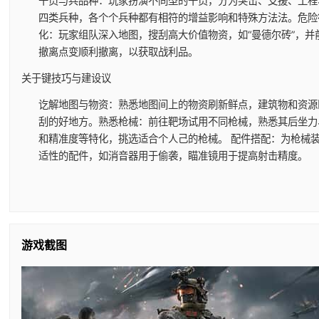
干员与兵品种
：玩家扮演不同型的干员，分为突击、支援、工程
四类兵种，各个个兵种都有相符的增益影响和特殊方法法。
危险
化
：玩家组队深入地图，搜刮高大价值物资，如“曼德尔砖”，并
撤离点变顺利撤离，以获取战利品。
关于键技巧与建设议
讫解地图与物资
：熟悉地图间上的物资刷新鲜点，建筑物和资源
刮的好地方。
熟悉枪械
：前往靶场试用不同枪械，熟悉其后坐力
和精准度等特化，挑选适合个人己的枪械。
配件搭配
：为枪械
适性的配件，如消音器用于偷袭，瞄准镜用于提高射击精度。
游戏截图