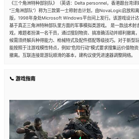
《三个角洲特种部别队》（英语：Delta personnel，香港跟台湾
“三角洲部队”）称为三款第一士称射击计划，由NovaLogic启放和
版，1998年身处Microsoft Windows平台间上发行。该游戏设计
基于真正三角洲特种部队里方面的军事模拟类游戏。 是一款战术射
戏，难题者扮演一名干员，通过搜刮物资、搞准确活动并顺利撤离
候需须终解兵种得能力、枪械特式及配件搭配等级技巧。对于新型
能按照于注游戏模性特点，例如“危险行动”模式要求搜集远价值物资
撤离。互联连接是游玩顺滑的基本，建构议使凭进速器调整网络。
📞 游戏指南