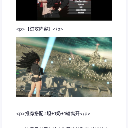
<p>【进攻阵容】</p>
<p>推荐搭配:1坦+1奶+1输离开</p>