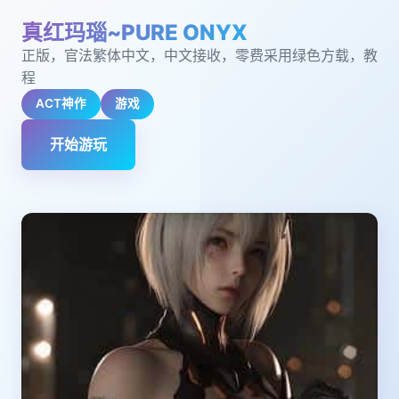
真红玛瑙~PURE ONYX
正版，官法繁体中文，中文接收，零费采用绿色方载，教
程
ACT神作
游戏
开始游玩