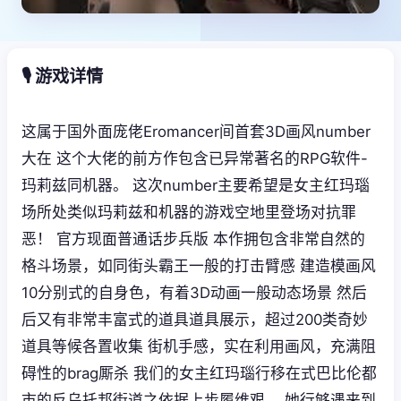
🎙️ 游戏详情
这属于国外面庞佬Eromancer间首套3D画风number
大在 这个大佬的前方作包含已异常著名的RPG软件-
玛莉兹同机器。 这次number主要希望是女主红玛瑙
场所处类似玛莉兹和机器的游戏空地里登场对抗罪
恶！ 官方现面普通话步兵版 本作拥包含非常自然的
格斗场景，如同街头霸王一般的打击臂感 建造模画风
10分别式的自身色，有着3D动画一般动态场景 然后
后又有非常丰富式的道具道具展示，超过200类奇妙
道具等候各置收集 街机手感，实在利用画风，充满阻
碍性的brag厮杀 我们的女主红玛瑙行移在式巴比伦都
市的反乌托邦街道之依据上步履维艰。 她行够遇来到