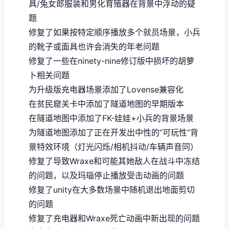
具/兔女郎服装和男化育殖器在背景中浮动的疑
题
修复了如果按特定顺序播放多个就员场景，小兵
的靴子或面具也许会消失的年老问题
修复了一些在ninety-nine修订版中损坏的胡萝
卜相关问题
为升级版充电器场景添加了Lovense兼容化
在贫民窟关卡中添加了隧道地图的早期版本
在隧道地图中添加了FK-娃娃+小兵的背景场景
为隧道地图添加了正在开发出中性的”可玩性”背
景特效环境（灯光闪烁/相机抖动/车辆声音同）
修复了导致Wraxe和可能其她敌人在战斗中冻结
的问题，以及玛瑙停止播放受击动画的问题
修复了unity在大多数场景中随机退出地面剪切
的问题
修复了充电器和Wraxe死亡动画中新出现的问题