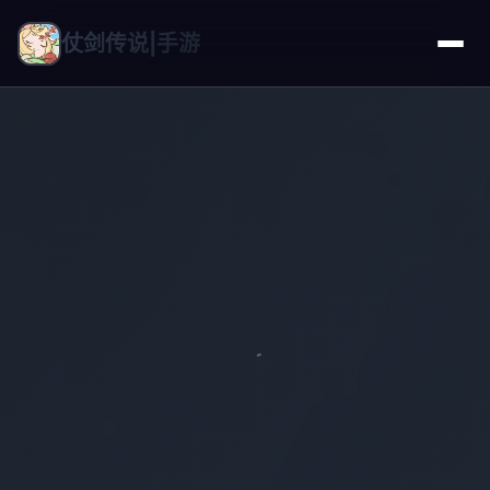
仗剑传说|手游