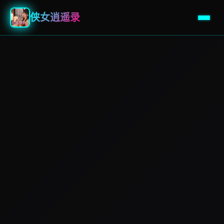
侠女逍遥录