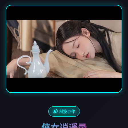
📬 科技巨作
侠女逍遥录